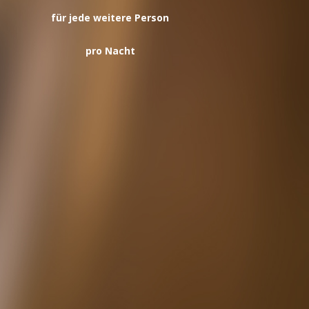
für jede weitere Person
pro Nacht