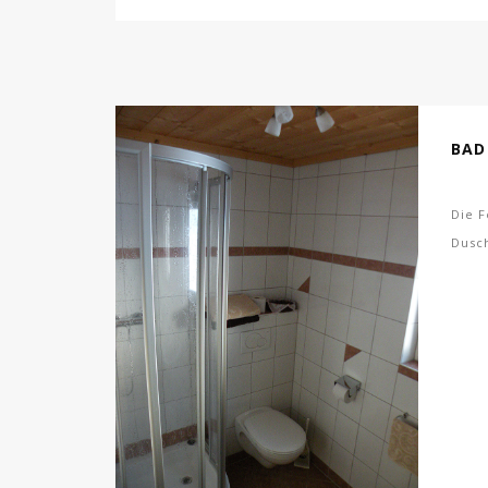
BAD
Die 
Dusch