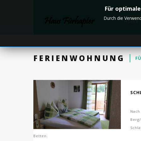
Für optimale
Durch die Verwend
Home
FERIENWOHNUNG
F
SCH
Nach 
Berg/
Schla
Betten.