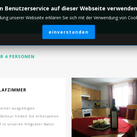
n Benutzerservice auf dieser Webseite verwenden
ung unserer Webseite erklären Sie sich mit der Verwendung von Cook
Ferienwohnung
Gallerie
Kontakt
einverstanden
ÜR 4 PERSONEN
LAFZIMMER
einer ausgiebigen
Skitour finden Sie erholsamen
f in unseren Villgrater Natur