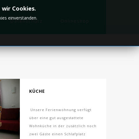
 wir Cookies.
ies einverstanden.
Datenschutz
Onlineshop
KÜCHE
Unsere Ferienwohnung verfügt
über eine gut ausgestattete
Wohnküche in der zusätzlich noch
zwei Gäste einen Schlafplatz